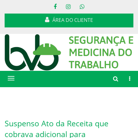
ÁREA DO CLIENTE
Toggle
Toggle
Togg
navigation
navigation
navi
Suspenso Ato da Receita que
cobrava adicional para