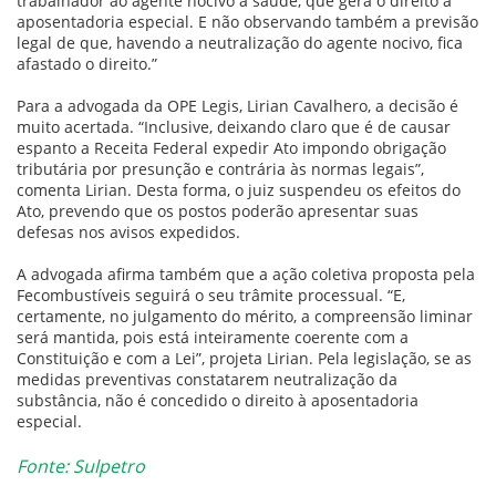
trabalhador ao agente nocivo à saúde, que gera o direito à
aposentadoria especial. E não observando também a previsão
legal de que, havendo a neutralização do agente nocivo, fica
afastado o direito.”
Para a advogada da OPE Legis, Lirian Cavalhero, a decisão é
muito acertada. “Inclusive, deixando claro que é de causar
espanto a Receita Federal expedir Ato impondo obrigação
tributária por presunção e contrária às normas legais”,
comenta Lirian. Desta forma, o juiz suspendeu os efeitos do
Ato, prevendo que os postos poderão apresentar suas
defesas nos avisos expedidos.
A advogada afirma também que a ação coletiva proposta pela
Fecombustíveis seguirá o seu trâmite processual. “E,
certamente, no julgamento do mérito, a compreensão liminar
será mantida, pois está inteiramente coerente com a
Constituição e com a Lei”, projeta Lirian. Pela legislação, se as
medidas preventivas constatarem neutralização da
substância, não é concedido o direito à aposentadoria
especial.
Fonte: Sulpetro